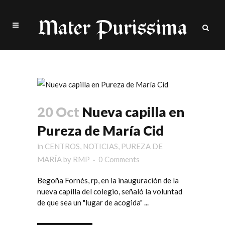
capilla Tag
20 Oct
Nueva capilla en
Pureza de María Cid
in
CENTROS
,
NOTICIAS
,
PUREZA DE
MARÍA
by
RMP
0 Comments
Begoña Fornés, rp, en la inauguración de la
nueva capilla del colegio, señaló la voluntad
de que sea un "lugar de acogida" ...