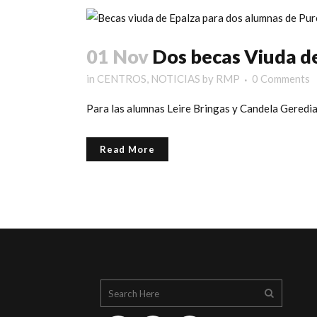
01 Nov
Dos becas Viuda de
in
CENTROS
,
NOTICIAS
by
RMP
0 Comments
Para las alumnas Leire Bringas y Candela Geredia
Read More