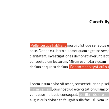
Carefull
Pellentesque habitant
morbi tristique senectus e
ante. Donec eu libero sit amet quam egestas sempe
claritatem. Investigationes demonstraverunt lecto
consuetudium lectorum. Mirum est notare quam li
decima et quinta decima.
Eodem modo typi, qui nun
Lorem ipsum dolor sit amet, consectetuer adipisc
minim veniam
, quis nostrud exerci tation ullamco
velit esse molestie consequat,
vel illum dolore eu
augue duis dolore te feugait nulla facilisi. Nam 