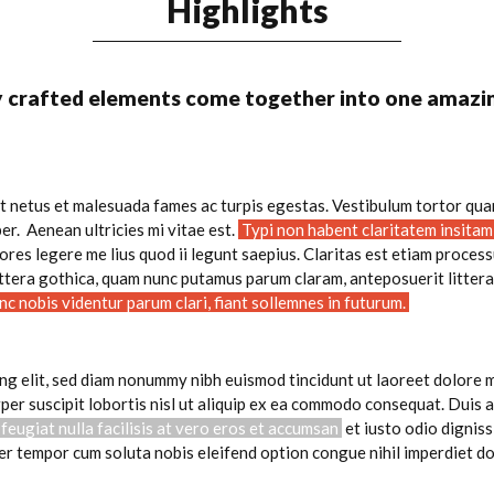
Highlights
y crafted elements come together into one amazin
t netus et malesuada fames ac turpis egestas. Vestibulum tortor quam,
r. Aenean ultricies mi vitae est.
Typi non habent claritatem insitam
res legere me lius quod ii legunt saepius. Claritas est etiam proce
ttera gothica, quam nunc putamus parum claram, anteposuerit litter
c nobis videntur parum clari, fiant sollemnes in futurum.
ing elit, sed diam nonummy nibh euismod tincidunt ut laoreet dolore
rper suscipit lobortis nisl ut aliquip ex ea commodo consequat. Duis a
 feugiat nulla facilisis at vero eros et accumsan
et iusto odio digniss
liber tempor cum soluta nobis eleifend option congue nihil imperdiet 