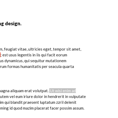
g design.
 feugiat vitae, ultricies eget, tempor sit amet,
; est usus legentis in iis qui facit eorum
ssus dynamicus, qui sequitur mutationem
arum formas humanitatis per seacula quarta
 magna aliquam erat volutpat.
Ut wisi enim ad
utem vel eum iriure dolor in hendrerit in vulputate
im qui blandit praesent luptatum zzril delenit
doming id quod mazim placerat facer possim assum.